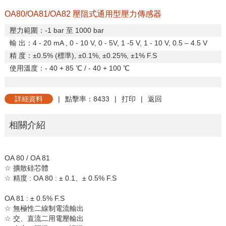
OA80/OA81/OA82 壓阻式通用型壓力傳感器
壓力範圍：
-1 bar
至
1000 bar
輸
出：
4 - 20 mA , 0 - 10 V, 0 - 5V, 1 -5 V, 1 - 10 V, 0.5
–
4.5 V
精
度：±
0.5% (
標準
),
±
0.1%,
±
0.25%,
±
1% F.S
使用溫度：
- 40 + 85
℃
/ - 40 + 100
℃
詳細資料
|
點擊率：8433
|
打印
|
返回
相關介紹
OA 80 / OA 81
☆
擴散硅芯體
☆
精度
: OA 80 :
±
0.1
、±
0.5% F.S
OA 81 : ± 0.5% F.S
☆
無極性二線制電流輸出
☆
交、直流二用電壓輸出