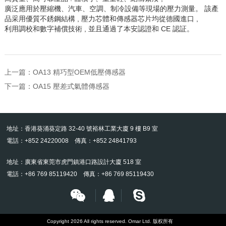
廣泛應用於壓縮機、汽車、空調、制冷設備等現場的壓力測量。
該產
品采用優質不銹鋼結構
,
壓力芯體和傳感器芯片均從德國進口
,
利用調校和數字補償技術
,
並且通過了本安認證和
CE
認証。
上一篇：
OA13 精巧型OEM低壓傳感器
下一篇：
OA15 壓差式氣體傳感器
地址：香港葵涌葵定路 32-40 號裕林工業大廈 9 樓 B9 室
電話：+852 24220008 傳真：+852 24841793
地址：廣東省東莞市虎門鎮港口路設計大廈 518 室
電話：+86 769 85119420 傳真：+86 769 85119430
Copyright 2026 All rights reserved. Omar Ltd. 版权所有