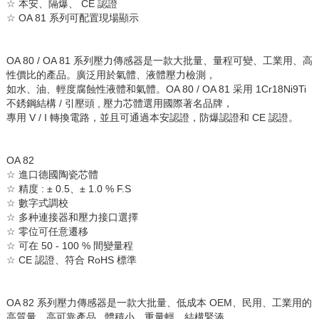
☆
本安、隔爆、
CE
認證
☆
OA 81
系列可配置現場顯示
OA 80 / OA 81
系列壓力傳感器是一款大批量、量程可變、工業用、高
性價比的產品。廣泛用於氣體、液體壓力檢測，
如水、油、輕度腐蝕性液體和氣體。
OA 80 / OA 81
采用
1Cr18Ni9Ti
不銹鋼結構
/
引壓頭
,
壓力芯體選用國際著名品牌，
專用
V / I
轉換電路，並且可通過本安認證，防爆認證和
CE
認證。
OA 82
☆
進口德國陶瓷芯體
☆
精度
:
±
0.5
、±
1.0 % F.S
☆
數字式調校
☆
多种連接器和壓力接口選擇
☆
零位可任意遷移
☆
可在
50 - 100 %
間變量程
☆
CE
認證、符合
RoHS
標準
OA 82
系列壓力傳感器是一款大批量、低成本
OEM
、民用、工業用的
高質量、高可靠產品
.
體積小、重量輕、結構緊湊
,