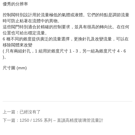
優秀的分辨率
控制閥特別設計用於流量極低的氣體或液體。它們的特點是調節流量
時可防止粘著在流體中的異物。
這些閥門特別適合於精確的控制要求，並具有很高的轉向比。在任何
位置也可給出穩定流量。
6 種不同的錐度提供廣泛的流量選擇，更換針孔及改孌流量，可以在
移除閥體來改變
( 只有兩組針孔，1 組用於錐度尺寸 1 - 3，另一組為錐度尺寸 4 - 6
)。
尺寸圖 (mm)
上一篇：已經沒有了
下一篇：
1250 / 1255 系列 – 直讀高精度玻璃管流量計