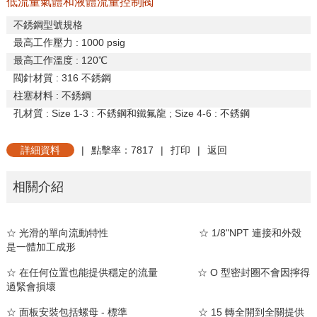
低流量氣體和液體流量控制閥
不銹鋼型號規格
最高工作壓力 : 1000 psig
最高工作溫度 : 120℃
閥針材質 : 316 不銹鋼
柱塞材料 : 不銹鋼
孔材質 : Size 1-3 : 不銹鋼和鐵氟龍 ; Size 4-6 : 不銹鋼
詳細資料
|
點擊率：7817
|
打印
|
返回
相關介紹
☆ 光滑的單向流動特性
☆ 1/8"NPT 連接和外殼
是一體加工成形
☆ 在任何位置也能提供穩定的流量 ☆ O 型密封圈不會因擰得
過緊會損壞
☆ 面板安裝包括螺母 - 標準
☆ 15 轉全開到全關提供