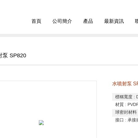
首頁
公司簡介
產品
最新資訊
泵 SP820
水噴射泵 SP
標稱寬度
: 
材質
: PVDF
球密封材料
接口
:
承接