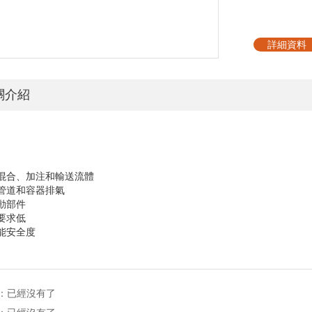
詳細資料
關介紹
於混合、加注和輸送流體
於管道和容器排氣
移動部件
間要求低
功能安全度
：已經沒有了