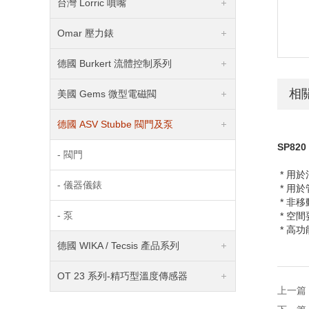
台灣 Lorric 噴嘴
Omar 壓力錶
德國 Burkert 流體控制系列
相
美國 Gems 微型電磁閥
德國 ASV Stubbe 閥門及泵
SP820
- 閥門
* 用
- 儀器儀錶
* 用
* 非
- 泵
* 空
* 高
德國 WIKA / Tecsis 產品系列
OT 23 系列-精巧型溫度傳感器
上一篇