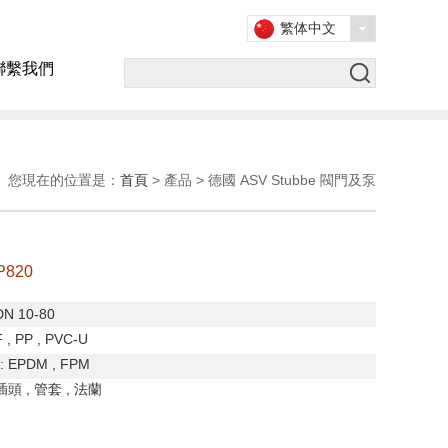
繁体中文
聯繫我們
您現在的位置是：
首頁
> 產品 > 德國 ASV Stubbe 閥門及泵
820
DN 10-80
 , PP , PVC-U
: EPDM , FPM
插頭
,
管套
,
法蘭