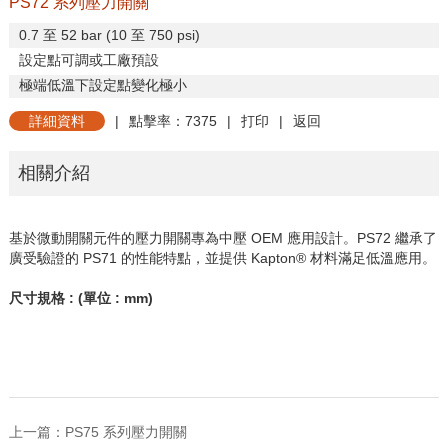
PS72 系列壓力開關
0.7
至
52 bar (10
至
750 psi)
設定點可調或工廠預設
極端低溫下設定點變化極小
詳細資料
|
點擊率：7375
|
打印
|
返回
相關介紹
基於微動開關元件的壓力開關專為中壓
OEM
應用設計。
PS72
繼承了
廣受驗證的
PS71
的性能特點，並提供
Kapton®
材料滿足低溫應用。
尺寸規格
: (
單位
: mm)
上一篇：
PS75 系列壓力開關