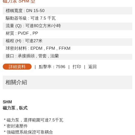
磁力泵 SHM 型
標稱寬度
: DN 15-50
驅動器等級
:
可達
7.5
千瓦
流量
(Q) :
可達
80
立方米
/
小時
材質
: PVDF , PP
楊程
(H) :
可達
27
米
球密封材料
: EPDM , FPM , FFKM
接口
:
承接插頭
,
管套
,
法蘭
詳細資料
|
點擊率：7596
|
打印
|
返回
相關介紹
SHM
磁力泵
,
臥式
* 磁力泵，選擇範圍可達
7.5
千瓦
* 密封液壓件
* 強磁體系統保證可靠耦合