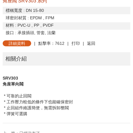
角座閥 SRV303 系列
標稱寬度
: DN 15-80
球密封材質
: EPDM , FPM
材料
: PVC-U , PP , PVDF
接口
:
承接插頭
,
管套
,
法蘭
詳細資料
|
點擊率：7612
|
打印
|
返回
相關介紹
SRV303
角座單向閥
* 可靠的止回閥
* 工作壓力較低的條件下也能確保密封
* 止回組件維護簡便，無需拆卸整閥
* 彈簧可選購