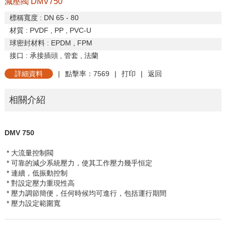
減壓閥 DMV750
標稱寬度
: DN 65 - 80
材質
: PVDF , PP , PVC-U
球密封材料
: EPDM , FPM
接口
:
承接插頭
,
管套
,
法蘭
詳細資料
|
點擊率：7569
|
打印
|
返回
相關介紹
DMV 750
* 大流量控制閥
* 可靠的減少系統壓力，使其工作壓力幾乎恒定
* 連續，低振動控制
* 對設定壓力重現性高
* 壓力調節簡便，任何時候均可進行，包括運行期間
* 壓力設定範圍寬