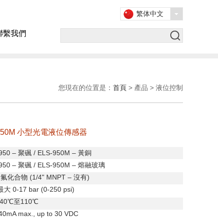
繁体中文
聯繫我們
您現在的位置是：
首頁
> 產品 > 液位控制
 / 950M 小型光電液位傳感器
950 –
聚碸
/ ELS-950M –
黃銅
950 –
聚碸
/ ELS-950M –
熔融玻璃
碳氟化合物
(1/4" MNPT
–
沒有
)
最大
0-17 bar (0-250 psi)
-40
℃至
110
℃
 40mA max., up to 30 VDC