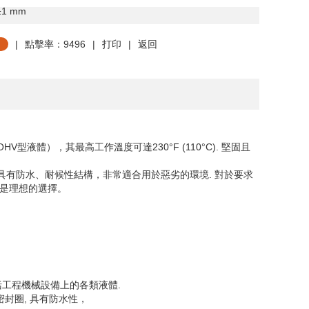
±
1 mm
|
點擊率：9496
|
打印
|
返回
OHV
型液體），其最高工作溫度可達
230°F (110°C).
堅固且
具有防水、耐候性結構，非常適合用於惡劣的環境
.
對於要求
是理想的選擇。
括工程機械設備上的各類液體
.
密封圈
,
具有防水性，