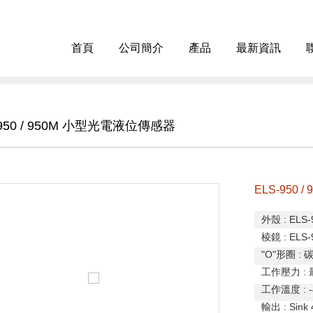
首頁
公司簡介
產品
最新資訊
-950 / 950M 小型光電液位傳感器
ELS-950
外殼
: ELS-
棱鏡
: ELS-
"O"
形圈
:
工作壓力
:
工作溫度
: 
輸出
: Sink