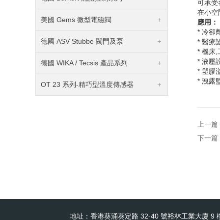
可承受
在小空
美國 Gems 微型電磁閥
應用：
*
冷卻
德國 ASV Stubbe 閥門及泵
*
醫療
*
機床
,
*
液壓
德國 WIKA / Tecsis 產品系列
*
塑膠
*
洩露
OT 23 系列-精巧型溫度傳感器
上一篇
下一篇
地址：香港葵涌葵定路 32-40 號裕林工業大廈 9 樓