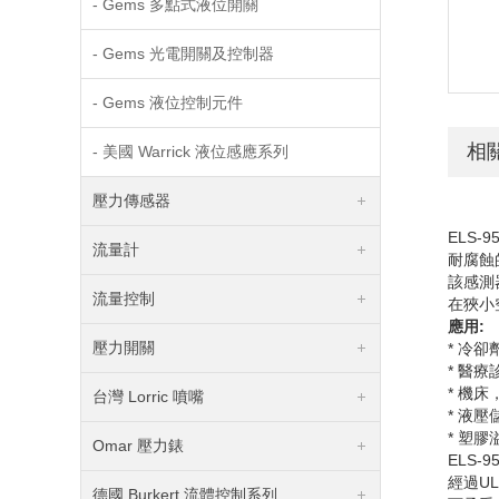
- Gems 多點式液位開關
- Gems 光電開關及控制器
- Gems 液位控制元件
相
- 美國 Warrick 液位感應系列
壓力傳感器
ELS-9
流量計
耐腐蝕
該感測
流量控制
在狹小
應用
:
壓力開關
*
冷卻
*
醫療
*
機床
台灣 Lorric 噴嘴
*
液壓
*
塑膠
Omar 壓力錶
ELS-9
經過
UL
德國 Burkert 流體控制系列