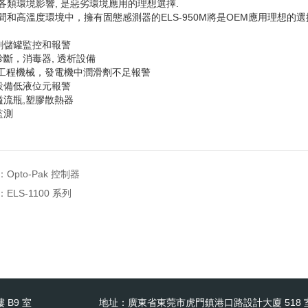
各類環境影響
,
是惡劣環境應用的理想選擇
.
間和高溫度環境中，擁有固態感測器的
ELS-950M
將是
OEM
應用理想的選
劑儲罐監控和報警
診斷，消毒器
,
透析設備
工程機械，發電機中潤滑劑不足報警
設備低液位元報警
溢流瓶
,
塑膠散熱器
監測
：
Opto-Pak 控制器
：
ELS-1100 系列
 B9 室
地址：廣東省東莞市虎門鎮港口路設計大廈 518 