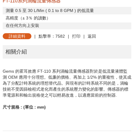
FT-110系列渦輪流量傳感器
測量
0.5
至
30 L/Min ( 0.1 to 8 GPM )
的低流量
高精度（±
3
％
的讀數）
在任何方向上安裝
詳細資料
|
點擊率：7582
|
打印
|
返回
相關介紹
Gems
的霍耳效應
FT-110
系列渦輪流量傳感器對於是低流量液體監
測
OEM
應用十分理想。低廉的價格、再加上
1/2%
的重複性，使其成
為了分配計時系統的理想替代品。與現有的計時系統不同的是，渦輪
技術不受因篩檢程式老化而產生的系統壓力變化的影響。傳感器的標
準電源和和輸出規格使之可以輕易改進，以適應當前的控制器
.
尺寸規格
: (
單位
: mm)