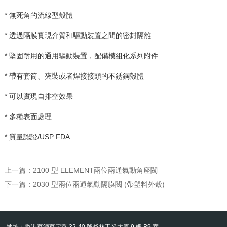
* 無死角的流線型殼體
* 透過隔膜實現介質和驅動裝置之間的密封隔離
* 堅固耐用的通用驅動裝置，配備模組化系列附件
* 帶有套筒、夾裝或者焊接接頭的不銹鋼殼體
* 可以實現自排空效果
* 多種表面處理
* 質量認證
/USP FDA
上一篇：
2100 型 ELEMENT兩位兩通氣動角座閥
下一篇：
2030 型兩位兩通氣動隔膜閥 (帶塑料外殼)