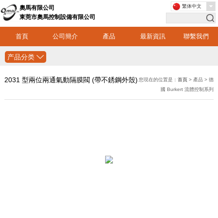
繁体中文
奧馬有限公司
東莞市奧馬控制設備有限公司
首頁
公司簡介
產品
最新資訊
聯繫我們
产品分类
2031 型兩位兩通氣動隔膜閥 (帶不銹鋼外殼)
您現在的位置是：
首頁
> 產品 > 德
國 Burkert 流體控制系列