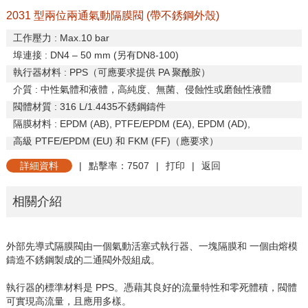
2031 型兩位兩通氣動隔膜閥 (帶不銹鋼外殼)
工作壓力
: Max.10 bar
埠連接
: DN4 – 50 mm (
另有
DN8-100)
執行器材料
: PPS
（可應要求提供
PA
聚酰胺）
介質
:
中性氣體和液體，高純度、無菌、侵蝕性或磨蝕性液體
閥體材質
: 316 L/1.4435
不銹鋼鑄件
隔膜材料
: EPDM (AB), PTFE/EPDM (EA), EPDM (AD),
高級
PTFE/EPDM (EU)
和
FKM (FF)
（應要求）
詳細資料
|
點擊率：7507
|
打印
|
返回
相關介紹
外部先導式隔膜閥由一個氣動活塞式執行器、一塊隔膜和
一個由熔模
鑄造不銹鋼製成的二通閥外殼組成。
執行器
的標準材料是
PPS
。憑藉其良好的流量特性和零死體積，閥體
可實現高流量，且應用多樣。