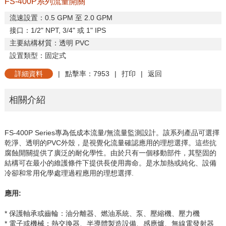
FS-400P系列流量開關
流速設置：
0.5 GPM
至
2.0 GPM
接口：
1/2" NPT, 3/4"
或
1" IPS
主要結構材質：透明
PVC
設置類型：固定式
詳細資料
|
點擊率：7953
|
打印
|
返回
相關介紹
FS-400P Series
專為低成本流量
/
無流量監測設計。該系列產品可選擇
乾淨、透明的
PVC
外殼，是視覺化流量確認應用的理想選擇。這些抗
腐蝕開關提供了廣泛的耐化學性。由於只有一個移動部件，其堅固的
結構可在最小的維護條件下提供長使用壽命。是水加熱或純化、設備
冷卻和常用化學處理過程應用的理想選擇
.
應用
:
* 保護軸承或齒輪：油分離器、燃油系統、泵、壓縮機、壓力機
* 電子或機械：熱交換器、半導體製造設備、感應爐、無線電發射器