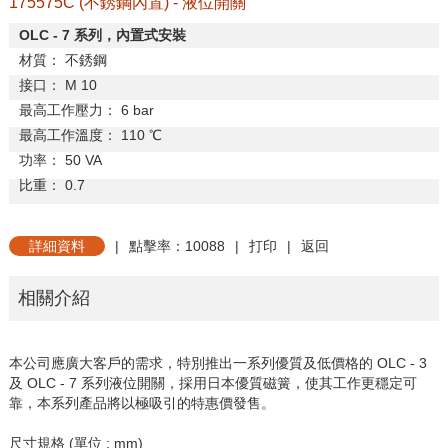
175575C (不銹鋼內置) - 液位開關
OLC - 7
系列，內置式安裝
材質：
不銹鋼
接口：
M 10
最高工作壓力：
6 bar
最高工作溫度：
110
℃
功率：
50 VA
比重：
0.7
詳細資料
|
點擊率：10088
|
打印
|
返回
相關介紹
本公司應廣大客戶的需求，特別推出一系列優質及低價格的 OLC - 3
及 OLC - 7 系列液位開關，採用日本優質磁簧，使其工作更穩定可
靠，本系列產品將以極吸引的特惠價發售。
尺寸規格 (單位 : mm)