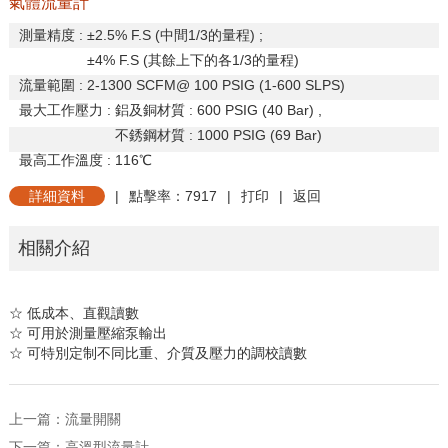
氣體流量計
測量精度
:
±
2.5% F.S (
中間
1/3
的量程
) ;
±
4% F.S (
其餘上下的各
1/3
的量程
)
流量範圍
: 2-1300 SCFM@ 100 PSIG (1-600 SLPS)
最大工作壓力
:
鋁及銅材質
: 600 PSIG (40 Bar) ,
不銹鋼材質
: 1000 PSIG (69 Bar)
最高工作溫度
: 116
℃
詳細資料
|
點擊率：7917
|
打印
|
返回
相關介紹
☆
低成本、直觀讀數
☆ 可用於測量壓縮泵輸出
☆
可特別定制不同比重、介質及壓力的調校讀數
上一篇：
流量開關
下一篇：
高溫型流量計