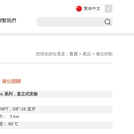
繁体中文
聯繫我們
您現在的位置是：
首頁
> 產品 > 液位控制
o - 液位開關
ro
系列，直立式安裝
NPT , 3/8"-16
直牙
力：
3 bar
度：
80
℃