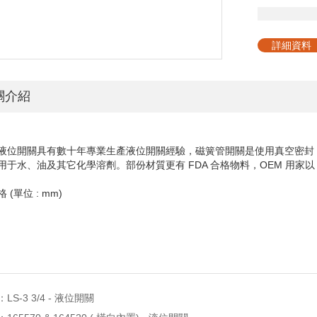
詳細資料
關介紹
s 液位開關具有數十年專業生產液位開關經驗，磁簧管開關是使用真空密
用于水、油及其它化學溶劑。部份材質更有 FDA 合格物料，OEM 用家以
 (單位 : mm)
：
LS-3 3/4 - 液位開關