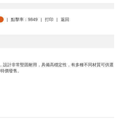
|
點擊率：9849
|
打印
|
返回
封，設計非常堅固耐用，具備高穩定性，有多種不同材質可供選
 特價發售。