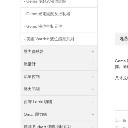
- Gems 多點式液位開關
- Gems 光電開關及控制器
- Gems 液位控制元件
相
- 美國 Warrick 液位感應系列
壓力傳感器
Gem
流量計
擇。適
流量控制
尺寸規格
壓力開關
台灣 Lorric 噴嘴
Omar 壓力錶
上一篇
德國 Burkert 流體控制系列