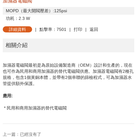
加濕器電磁閥
MOPD
（最大開閥壓差）
:125psi
功耗
：
2.3 W
詳細資料
|
點擊率：7501
|
打印
|
返回
相關介紹
加濕器電磁閥最初是為原始設備製造商（
OEM
）設計和生產的，現在
也可作為民用和商用加濕器的替代電磁閥供應。加濕器電磁閥有
2
種孔
規格，包含
1
個黃銅本體，並帶有
2
個串聯的篩檢程式，可為加濕器水
管提供額外保護。
應用
:
* 民用和商用加濕器的替代電磁閥
上一篇：已經沒有了