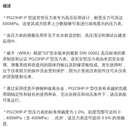
描述
* PG23HP-P
型波登管压力表专为高压应用设计，耐受压力可高达
600MPa
。这使其成为世界上少数能够可靠进行就地显示的压力表。
* 该压力表的测量应用常见于在水射流切割、高压清洁和测试台建造
应用中。
* 威卡（
WIKA
）根据
"S3"
安全版本的最新
DIN 16001
高压标准的要
求制造和认证
PG23HP-P
型压力表。
该安全型压力表由夹层安全玻
璃、测量系统和表盘间的固体挡板以及防爆背板组成。发生故障时，
位于仪表前方的操作员会受到保护，因为介质或仪表组件仅可从仪表
的背面喷射出来。
* 通过采用优质不锈钢和镍基合金，
PG23HP-P
型仪表有卓越的负载
周期稳定性和较长的使用寿命。无论在静压和动压条件下，该仪表能
可靠运行。
* PG23HP-P
型压力表的标准准确度为
1.0%
。刻度范围可达到
0
...400MPa
（含
400MPa
），此外，该压力表还可提供
0.6%
的准确
度。