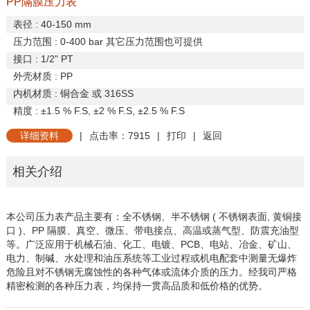
PP隔膜压力表
表径
: 40-150 mm
压力范围
: 0-400 bar
其它压力范围也可提供
接口
: 1/2" PT
外壳材质
:
PP
内机材质
:
铜合金
或
316SS
精度
:
±
1.5 % F.S,
±
2 % F.S,
±
2.5 % F.S
详细资料
|
点击率：7915
|
打印
|
返回
相关介绍
本公司压力表产品主要有：全不锈钢、半不锈钢
(
不锈钢表面
,
黄
铜接
口
)
、
PP
隔膜、真空、微压、带电接点、高温或蒸气型、防
震充油型
等。广泛应用于机械石油、化工、电镀、
PCB
、电站、
冶金、矿山、
电力、制碱、水处理和油压系统等工业过程或机电
配套中测量无爆炸
危险且对不锈钢无腐蚀性的各种气体或流体介
质的压力。经我司严格
精密检测的各种压力表，均保持一贯高品
质和低价格的优势。