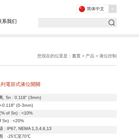
简体中文
联系我们
您现在的位置是：
首页
> 产品 > 液位控制
0 系列電容式液位開關
离
, Sn : 0.118" (3mm)
0-0.118" (0-3mm)
(% of Sn) : <10%
f Sn) : <20%
级
: IP67, NEMA 1,3,4,6,13
围
: -25
℃至
70
℃