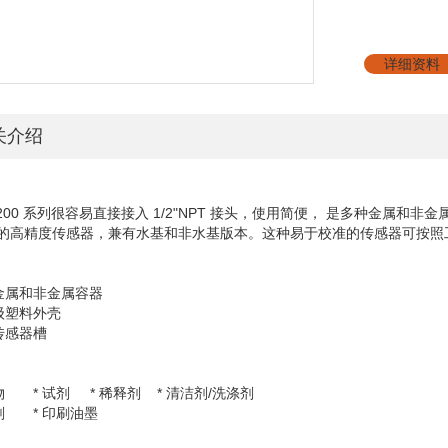
详细资料
关介绍
200
系列很容易直接接入
1/2"NPT
接头，使用简便，
是多种金属和非金
的高精度传感器，兼有水基和非水基版本。这种易于校准的传感器可按照
于金属和非金属容器
品级塑料外壳
需传感器槽
废弃物
* 试剂
* 稀释剂
* 清洁剂
/
洗涤剂
冷剂 *
印刷油墨