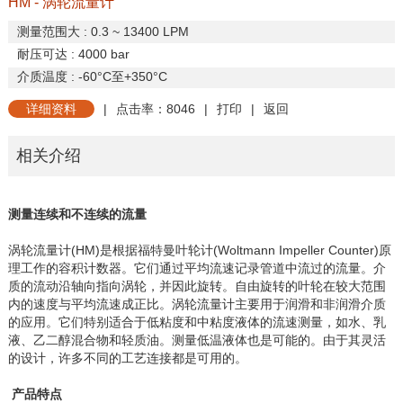
HM - 涡轮流量计
测量范围
大
: 0.3 ~ 13400 LPM
耐压可达
: 4000 bar
介质温度
: -60°C
至
+350°C
详细资料
|
点击率：8046
|
打印
|
返回
相关介绍
测量连续和不连续的流量
涡轮流量计
(HM)
是根据福特曼叶轮计
(Woltmann Impeller Counter)
原
理工作的容积计数器。
它们通过平均流速记录管道中流过的流量。介
质的流动沿轴向指向涡轮，并因此旋转。自由旋转的叶轮在较大范围
内的速度与平均流速成正比。涡轮流量计主要用于润滑和非润滑介质
的应用。它们特别适合于低粘度和中粘度液体的流速测量，如水、乳
液、乙二醇混合物和轻质油。测量低温液体也是可能的。由于其灵活
的设计，许多不同的工艺连接都是可用的。
产品特点