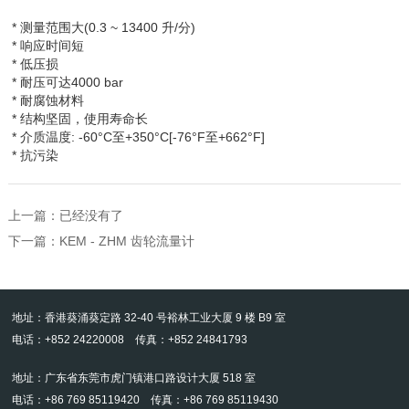
* 测量范围大
(0.3 ~ 13400
升
/
分
)
* 响应时间短
* 低压损
* 耐压可达
4000 bar
* 耐腐蚀材料
* 结构坚固，使用寿命长
* 介质温度
: -60°C
至
+350°C[-76°F
至
+662°F]
* 抗污染
上一篇：已经没有了
下一篇：
KEM - ZHM 齿轮流量计
地址：香港葵涌葵定路 32-40 号裕林工业大厦 9 楼 B9 室
电话：+852 24220008 传真：+852 24841793
地址：广东省东莞市虎门镇港口路设计大厦 518 室
电话：+86 769 85119420 传真：+86 769 85119430