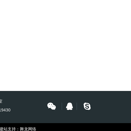
室
19430
站支持：
舞龙网络