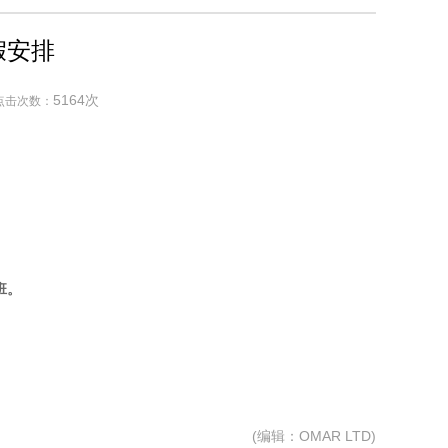
假安排
5164次
点击次数：
班。
(编辑：OMAR LTD)