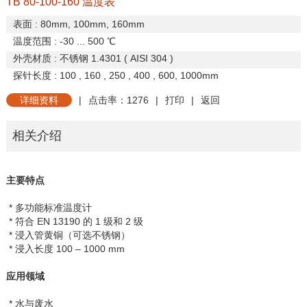
TB 80-100-160 温度表
表面
: 80mm, 100mm, 160mm
温度范围
: -30 ... 500
℃
外壳材质
:
不锈钢
1.4301 ( AISI 304 )
探针长度
: 100 , 160 , 250 , 400 , 600, 1000mm
详细资料
|
点击率：1276
|
打印
|
返回
相关介绍
主要特点
* 多功能标准温度计
* 符合
EN 13190
的
1
级和
2
级
* 浸入管黄铜（可选不锈钢）
* 浸入长度
100
–
1000 mm
应用领域
* 水与废水