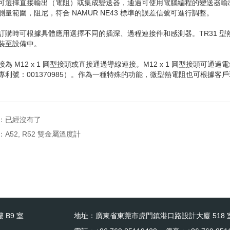
可選擇直接輸出（電阻）或集成變送器，通過可使用電腦編程的變送器輸
測量範圍，阻尼，符合
NAMUR NE43
標準的誤差信號可進行調整。
訂購時可根據具體應用選擇不同的插深、過程連接件和感測器。
TR31
型
裝至設備中。
接為
M12 x 1
圓型接頭或直接通過導線連接。
M12 x 1
圓型接頭可通過電
專利號：
001370985
）。作為一種特殊的功能，微型熱電阻也可根據客戶
：已經沒有了
：
A52, R52 雙金屬溫度計
 B9 室
地址：廣東省東莞市虎門鎮港口路設計大廈 518 