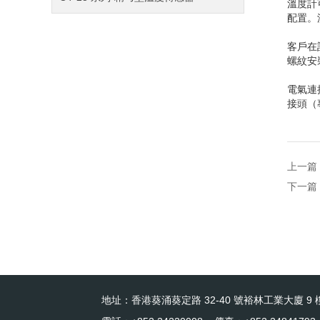
溫度計
配置。
客戶在
螺紋安
電氣連
接頭（
上一篇
下一篇
地址：香港葵涌葵定路 32-40 號裕林工業大廈 9 樓