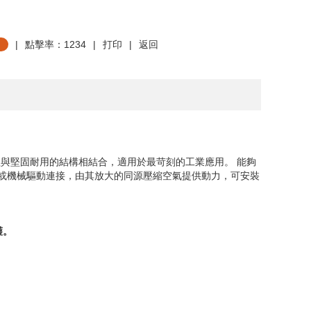
|
點擊率：1234
|
打印
|
返回
理與堅固耐用的結構相結合，適用於最苛刻的工業應用。
能夠
或機械驅動連接，由其放大的同源壓縮空氣提供動力，可安裝
護。