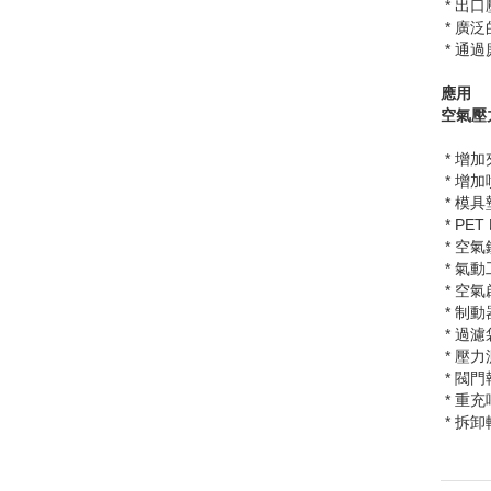
* 出
* 廣
* 通
應用
空氣壓
* 增
* 增
* 模具
* PET
* 空氣
* 氣動
* 空
* 制
* 過
* 壓力
* 閥
* 重
* 拆