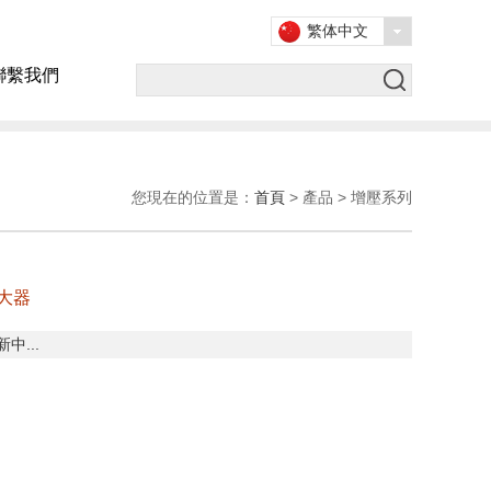
繁体中文
聯繫我們
您現在的位置是：
首頁
> 產品 > 增壓系列
大器
中...