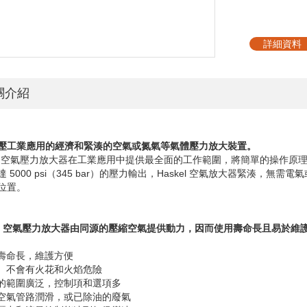
詳細資料
關介紹
壓工業應用的經濟和緊湊的空氣或氮氣等氣體壓力放大裝置。
l
空氣壓力放大器在工業應用中提供最全面的工作範圍，將簡單的操作原
達
5000 psi
（
345 bar
）的壓力輸出，
Haskel
空氣放大器緊湊，無需電氣
位置。
l
空氣壓力放大器由同源的壓縮空氣提供動力，因而使用壽命長且易於維
封壽命長，維護方便
熱、不會有火花和火焰危險
號的範圍廣泛，控制項和選項多
需空氣管路潤滑，或已除油的廢氣