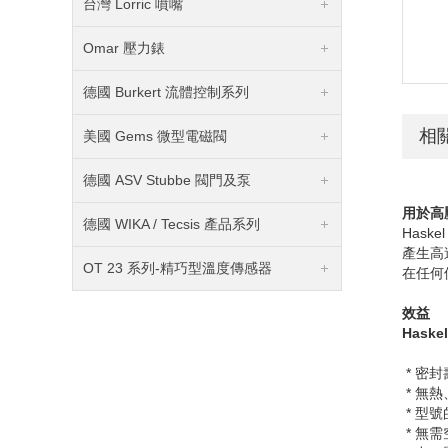
台灣 Lorric 噴嘴
Omar 壓力錶
德國 Burkert 流體控制系列
相
美國 Gems 微型電磁閥
德國 ASV Stubbe 閥門及泵
用於高
德國 WIKA / Tecsis 產品系列
Haske
產生高
OT 23 系列-精巧型溫度傳感器
在任何
效益
Haske
* 密
* 無
* 型
* 無