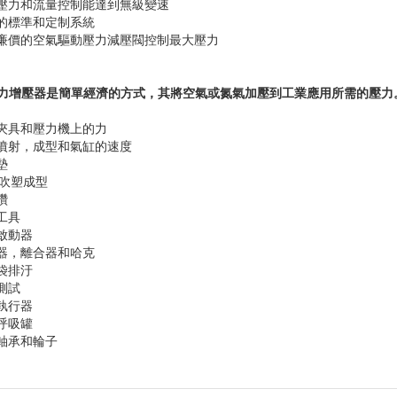
口壓力和流量控制能達到無級變速
泛的標準和定制系統
過廉價的空氣驅動壓力減壓閥控制最大壓力
力增壓器是簡單經濟的方式，其將空氣或氮氣加壓到工業應用所需的壓力
加夾具和壓力機上的力
加噴射，成型和氣缸的速度
墊
吹塑成型
鑽
工具
氣啟動器
動器，離合器和哈克
濾袋排汙
測試
門執行器
充呼吸罐
卸軸承和輪子